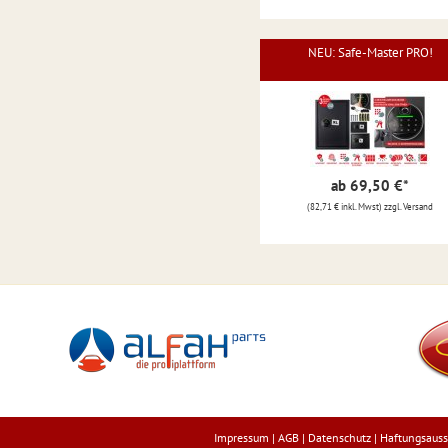
NEU: Safe-Master PRO!
ab 69,50 €
*
(82,71 € inkl. Mwst) zzgl. Versand
Impressum
|
AGB
|
Datenschutz
|
Haftungsauss