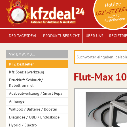
DER TAGESDEAL
PRODUKTÜBERSICHT
ÜBER UNS
REGISTRI
VW, BMW, MB…
KFZ-Bestseller
Kfz-Spezialwerkzeug
Flut-Max 10
Druckluft Schlauch/
Kabeltrommel
Ausbeulwerkzeug / Smart Repair
Anhänger
Wallbox / Batterie / Booster
Diagnose / OBD / Endoskope
Hybrid / Elektro