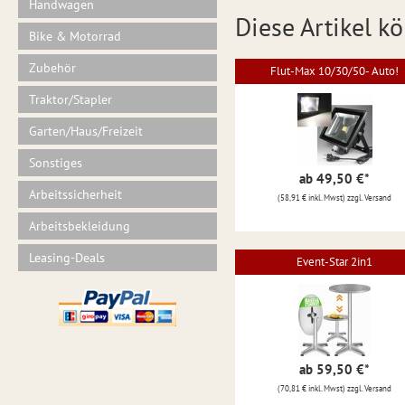
Handwagen
Diese Artikel kö
Bike & Motorrad
Zubehör
Flut-Max 10/30/50- Auto!
Traktor/Stapler
Garten/Haus/Freizeit
Sonstiges
ab 49,50 €
*
Arbeitssicherheit
(58,91 € inkl. Mwst) zzgl. Versand
Arbeitsbekleidung
Leasing-Deals
Event-Star 2in1
ab 59,50 €
*
(70,81 € inkl. Mwst) zzgl. Versand