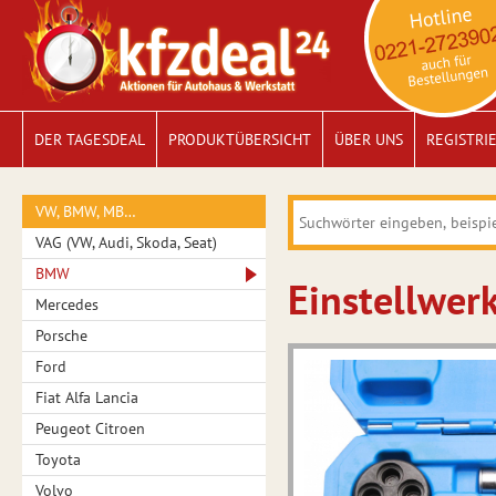
DER TAGESDEAL
PRODUKTÜBERSICHT
ÜBER UNS
REGISTRI
VW, BMW, MB…
VAG (VW, Audi, Skoda, Seat)
BMW
Einstellwer
Mercedes
Porsche
Ford
Fiat Alfa Lancia
Peugeot Citroen
Toyota
Volvo