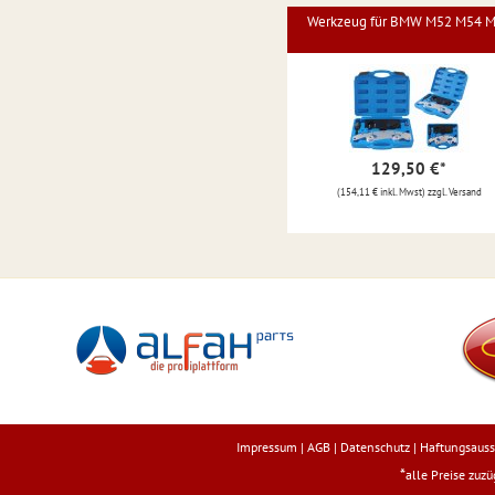
Werkzeug für BMW M52 M54 
129,50 €
*
(154,11 € inkl. Mwst) zzgl. Versand
Impressum
|
AGB
|
Datenschutz
|
Haftungsauss
*
alle Preise zuz