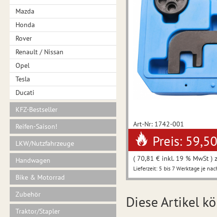
Mazda
Honda
Rover
Renault / Nissan
Opel
Tesla
Ducati
KFZ-Bestseller
Art-Nr: 1742-001
Reifen-Saison!
Preis: 59,5
LKW/Nutzfahrzeuge
( 70,81 € inkl. 19 % MwSt ) 
Handwagen
Lieferzeit: 5 bis 7 Werktage je nac
Bike & Motorrad
Zubehör
Diese Artikel kö
Traktor/Stapler