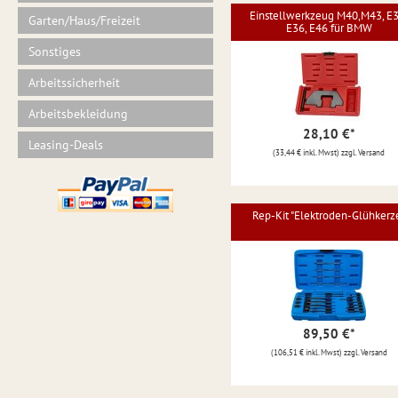
Einstellwerkzeug M40,M43, E3
Garten/Haus/Freizeit
E36, E46 für BMW
Sonstiges
Arbeitssicherheit
Arbeitsbekleidung
28,10 €
*
Leasing-Deals
(33,44 € inkl. Mwst) zzgl. Versand
Rep-Kit "Elektroden-Glühkerz
89,50 €
*
(106,51 € inkl. Mwst) zzgl. Versand