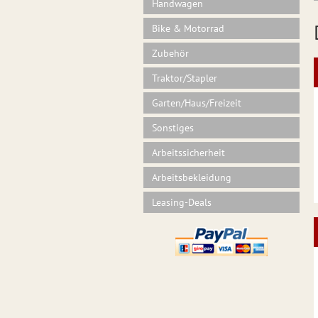
Handwagen
Bike & Motorrad
Zubehör
Traktor/Stapler
Garten/Haus/Freizeit
Sonstiges
Arbeitssicherheit
Arbeitsbekleidung
Leasing-Deals