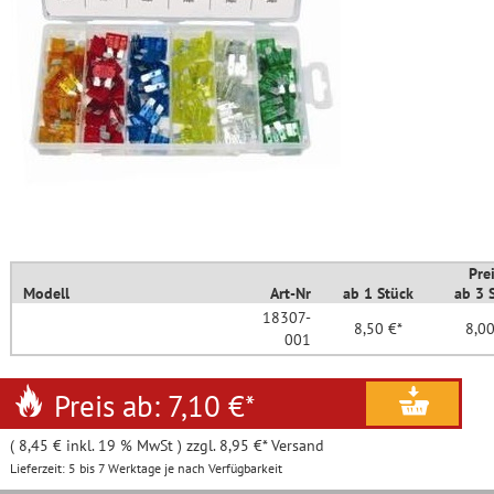
Pre
Modell
Art-Nr
ab 1 Stück
ab 3 
18307-
8,50 €*
8,00
001
Preis ab: 7,10 €
*
( 8,45 € inkl. 19 % MwSt ) zzgl. 8,95 €* Versand
Lieferzeit: 5 bis 7 Werktage je nach Verfügbarkeit