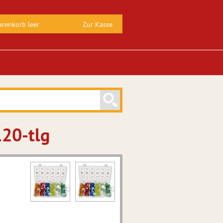
renkorb leer
Zur Kasse
120-tlg