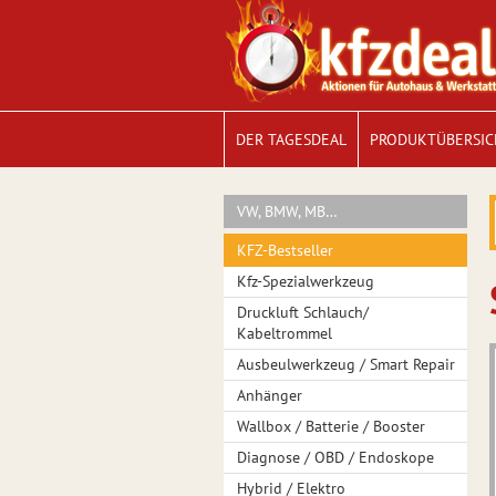
DER TAGESDEAL
PRODUKTÜBERSIC
VW, BMW, MB…
KFZ-Bestseller
Kfz-Spezialwerkzeug
Druckluft Schlauch/
Kabeltrommel
Ausbeulwerkzeug / Smart Repair
Anhänger
Wallbox / Batterie / Booster
Diagnose / OBD / Endoskope
Hybrid / Elektro