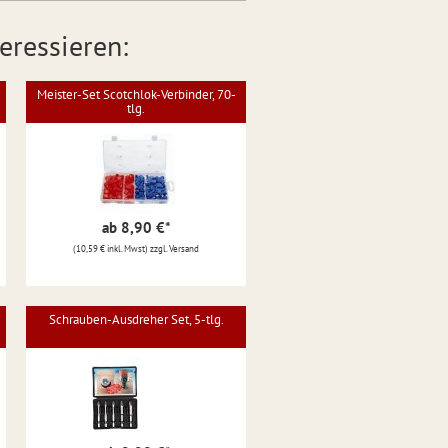
eressieren:
Meister-Set Scotchlok-Verbinder, 70-
tlg.
ab 8,90 €
*
(10,59 € inkl. Mwst) zzgl. Versand
Schrauben-Ausdreher Set, 5-tlg.