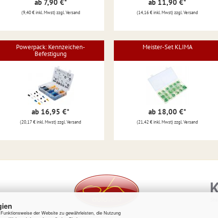
ab 7,90 €
*
ab 11,90 €
*
(9,40 € inkl. Mwst) zzgl. Versand
(14,16 € inkl. Mwst) zzgl. Versand
Powerpack: Kennzeichen-
Meister-Set KLIMA
Befestigung
ab 16,95 €
*
ab 18,00 €
*
(20,17 € inkl. Mwst) zzgl. Versand
(21,42 € inkl. Mwst) zzgl. Versand
gien
e Funktionsweise der Website zu gewährleisten, die Nutzung