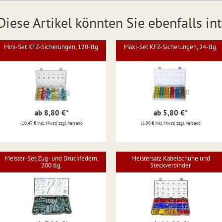
Diese Artikel könnten Sie ebenfalls int
Mini-Set KFZ-Sicherungen, 120-tlg.
Maxi-Set KFZ-Sicherungen, 24-tlg.
ab 8,80 €
*
ab 5,80 €
*
(10,47 € inkl. Mwst) zzgl. Versand
(6,90 € inkl. Mwst) zzgl. Versand
Meister-Set Zug- und Druckfedern,
Meistersatz Kabelschuhe und
200 tlg.
Steckverbinder