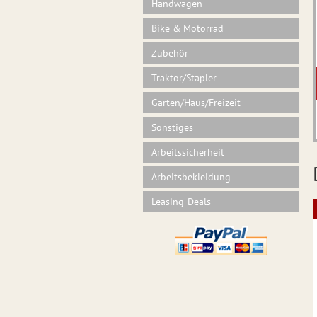
Handwagen
Bike & Motorrad
Zubehör
Traktor/Stapler
Garten/Haus/Freizeit
Sonstiges
Arbeitssicherheit
Arbeitsbekleidung
Leasing-Deals