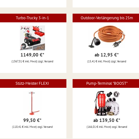
Turbo-Trucky 3-in-1
Outdoor-Verlängerung bis 25m
1149,00 €
*
ab 12,95 €
*
(1367,31 € inkl. Mwst) zzgl. Versand
(15,41 € inkl. Mwst) zzgl. Versand
Stütz-Meister FLEXI
Pump-Terminal "BOOST"
99,50 €
*
ab 139,50 €
*
(118,41 € inkl. Mwst) zzgl. Versand
(166,01 € inkl. Mwst) zzgl. Versand