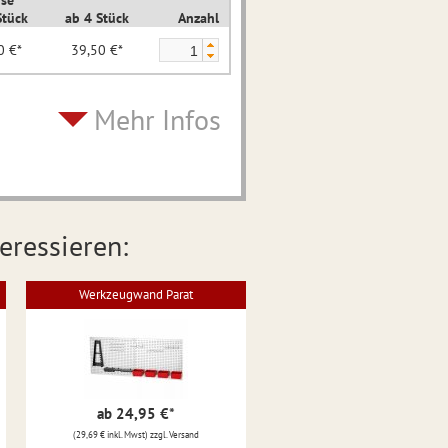
ise
Stück
ab 4 Stück
Anzahl
0 €*
39,50 €*
Mehr Infos
eressieren:
Werkzeugwand Parat
ab 24,95 €
*
(29,69 € inkl. Mwst) zzgl. Versand