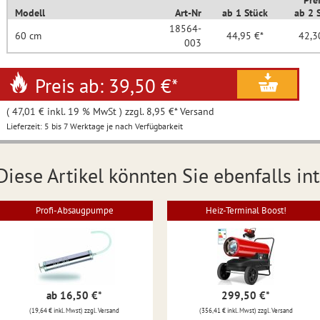
Pre
Modell
Art-Nr
ab 1 Stück
ab 2 
18564-
60 cm
44,95 €*
42,3
003
Preis ab: 39,50 €
*
( 47,01 € inkl. 19 % MwSt ) zzgl. 8,95 €* Versand
Lieferzeit: 5 bis 7 Werktage je nach Verfügbarkeit
Diese Artikel könnten Sie ebenfalls int
Profi-Absaugpumpe
Heiz-Terminal Boost!
ab 16,50 €
*
299,50 €
*
(19,64 € inkl. Mwst) zzgl. Versand
(356,41 € inkl. Mwst) zzgl. Versand