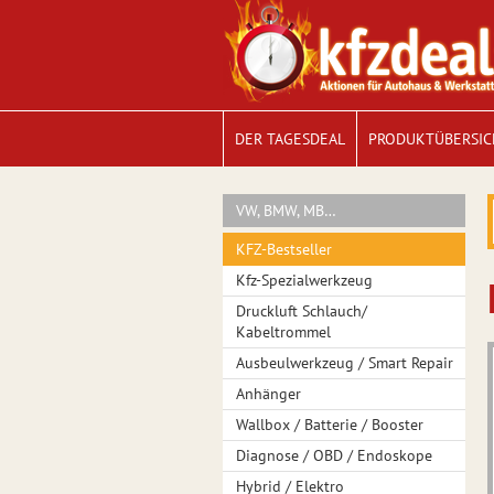
DER TAGESDEAL
PRODUKTÜBERSIC
VW, BMW, MB…
KFZ-Bestseller
Kfz-Spezialwerkzeug
Druckluft Schlauch/
Kabeltrommel
Ausbeulwerkzeug / Smart Repair
Anhänger
Wallbox / Batterie / Booster
Diagnose / OBD / Endoskope
Hybrid / Elektro