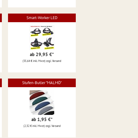
Smart-Worker LED
ab 29,95 €
*
(35,64 € inkl. Mwst) zzgl. Versand
Stufen-Butler "MALMÖ"
ab 1,95 €
*
(2,32 € inkl. Mwst) zzgl. Versand