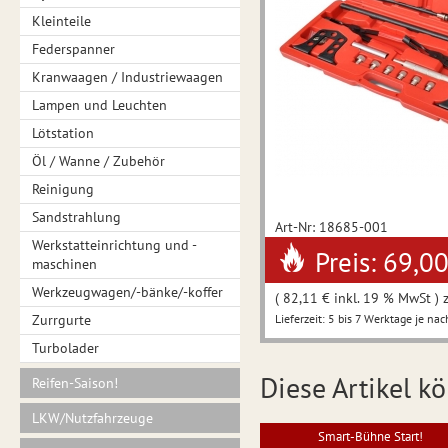
Kleinteile
Federspanner
Kranwaagen / Industriewaagen
Lampen und Leuchten
Lötstation
Öl / Wanne / Zubehör
Reinigung
Sandstrahlung
Art-Nr: 18685-001
Werkstatteinrichtung und -
Preis: 69,0
maschinen
Werkzeugwagen/-bänke/-koffer
( 82,11 € inkl. 19 % MwSt ) 
Zurrgurte
Lieferzeit: 5 bis 7 Werktage je nac
Turbolader
Diese Artikel kö
Reifen-Saison!
LKW/Nutzfahrzeuge
Smart-Bühne Start!