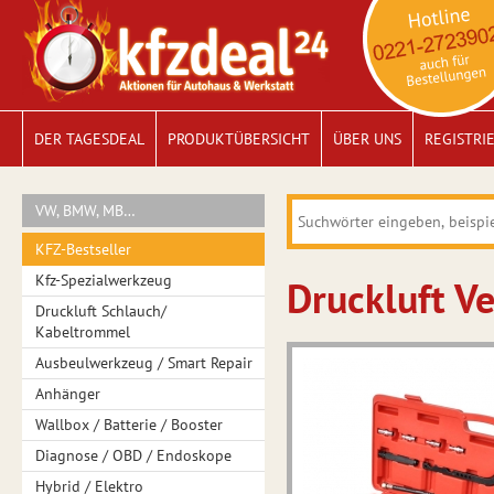
DER TAGESDEAL
PRODUKTÜBERSICHT
ÜBER UNS
REGISTRI
VW, BMW, MB…
KFZ-Bestseller
Kfz-Spezialwerkzeug
Druckluft V
Druckluft Schlauch/
Kabeltrommel
Ausbeulwerkzeug / Smart Repair
Anhänger
Wallbox / Batterie / Booster
Diagnose / OBD / Endoskope
Hybrid / Elektro