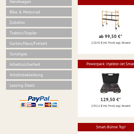
Handwagen
Bike & Motorrad
Zubehör
Traktor/Stapler
ab 99,50 €
*
Garten/Haus/Freizeit
(118,41 € inkl. Mwst) zzgl. Versand
Sonstiges
Powerpack: Injektor-Jet Smar
Arbeitssicherheit
Arbeitsbekleidung
Leasing-Deals
129,50 €
*
(154,11 € inkl. Mwst) zzgl. Versand
Smart-Bühne Top!