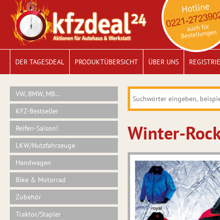
DER TAGESDEAL
PRODUKTÜBERSICHT
ÜBER UNS
REGISTRI
VW, BMW, MB…
KFZ-Bestseller
Winter-Rock
Reifen-Saison!
LKW/Nutzfahrzeuge
Handwagen
Bike & Motorrad
Zubehör
Traktor/Stapler