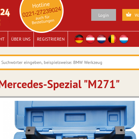
Login
Wa
HT
ÜBER UNS
REGISTRIEREN
Mercedes-Spezial "M271"