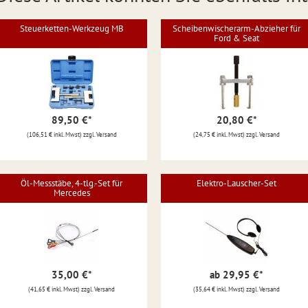
Steuerketten-Werkzeug MB
Scheibenwischerarm-Abzieher für
Ford & Seat
89,50 €
*
20,80 €
*
(106,51 € inkl. Mwst) zzgl. Versand
(24,75 € inkl. Mwst) zzgl. Versand
Öl-Messstäbe, 4-tlg.-Set für
Elektro-Lauscher-Set
Mercedes
35,00 €
*
ab 29,95 €
*
(41,65 € inkl. Mwst) zzgl. Versand
(35,64 € inkl. Mwst) zzgl. Versand