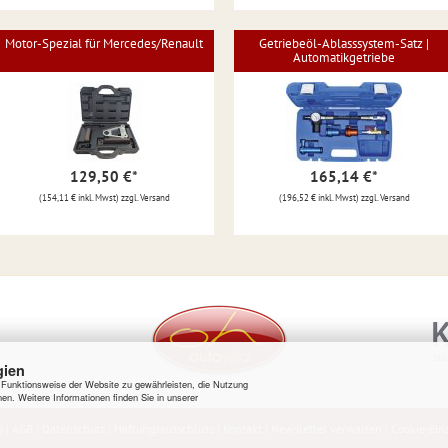
Motor-Spezial für Mercedes/Renault
Getriebeöl-Ablasssystem-Satz |
Automatikgetriebe
129,50 €
*
165,14 €
*
(154,11 € inkl. Mwst) zzgl. Versand
(196,52 € inkl. Mwst) zzgl. Versand
gien
e Funktionsweise der Website zu gewährleisten, die Nutzung
en. Weitere Informationen finden Sie in unserer
m
|
AGB
|
Datenschutz
|
Haftungsausschluss
|
Kontakt
|
Newsletter verwalten
|
Cookie-Ein