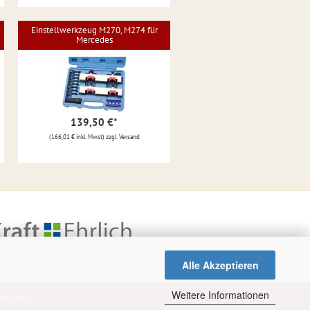
Einstellwerkzeug M270, M274 für
Mercedes
139,50 €
*
(166,01 € inkl. Mwst) zzgl. Versand
Alle Akzeptieren
Weitere Informationen
stellungen