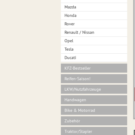
Mazda
Honda
Rover
Renault / Nissan
Opel
Tesla
Ducati
KFZ-Bestseller
Reifen-Saison!
LKW/Nutzfahrzeuge
Handwagen
Bike & Motorrad
Zubehör
Traktor/Stapler