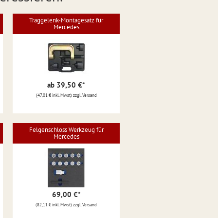
Traggelenk-Montagesatz für
Mercedes
ab 39,50 €
*
(47,01 € inkl. Mwst) zzgl. Versand
Felgenschloss Werkzeug für
Mercedes
69,00 €
*
(82,11 € inkl. Mwst) zzgl. Versand