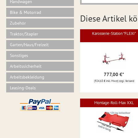
Handwagen
Bike & Motorrad
Diese Artikel kö
Zubehör
Karosserie-Station "FLEXI"
Traktor/Stapler
Garten/Haus/Freizeit
Sonstiges
Arbeitssicherheit
777,00 €
*
Arbeitsbekleidung
(924,63 € inkl. Mwst) zzgl. Versand
Leasing-Deals
Montage-Roll-Max XXL