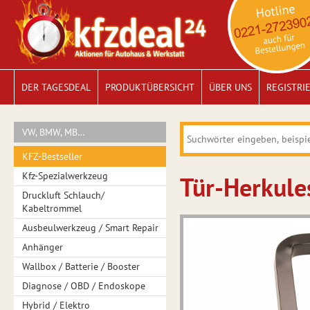
DER TAGESDEAL
PRODUKTÜBERSICHT
ÜBER UNS
REGISTRI
VW, BMW, MB…
KFZ-Bestseller
Kfz-Spezialwerkzeug
Tür-Herkule
Druckluft Schlauch/
Kabeltrommel
Ausbeulwerkzeug / Smart Repair
Anhänger
Wallbox / Batterie / Booster
Diagnose / OBD / Endoskope
Hybrid / Elektro