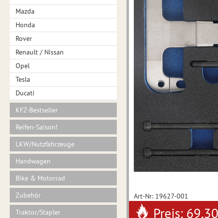
Mazda
Honda
Rover
Renault / Nissan
Opel
Tesla
Ducati
KFZ-Bestseller
Reifen-Saison!
LKW/Nutzfahrzeuge
Handwagen
Bike & Motorrad
Zubehör
Art-Nr: 19627-001
Preis: 69,3
Traktor/Stapler