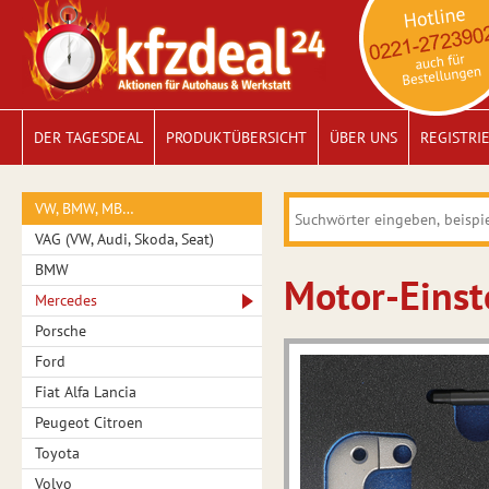
DER TAGESDEAL
PRODUKTÜBERSICHT
ÜBER UNS
REGISTRI
VW, BMW, MB…
VAG (VW, Audi, Skoda, Seat)
BMW
Motor-Einste
Mercedes
Porsche
Ford
Fiat Alfa Lancia
Peugeot Citroen
Toyota
Volvo