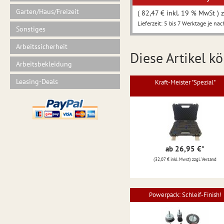
Garten/Haus/Freizeit
( 82,47 € inkl. 19 % MwSt ) z
Lieferzeit: 5 bis 7 Werktage je nac
Sonstiges
Arbeitssicherheit
Diese Artikel kö
Arbeitsbekleidung
Leasing-Deals
Kraft-Meister "Spezial"
ab 26,95 €
*
(32,07 € inkl. Mwst) zzgl. Versand
Powerpack: Schleif-Finish!