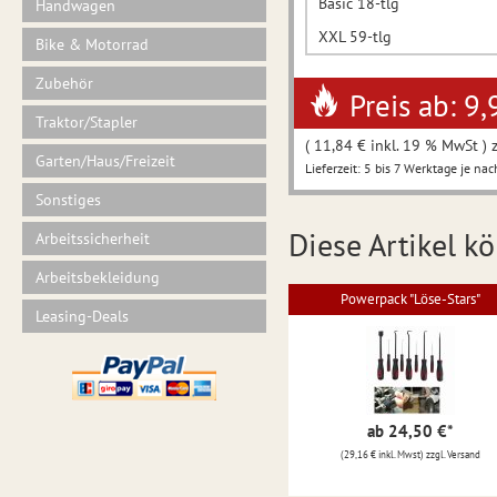
Basic 18-tlg
Handwagen
XXL 59-tlg
Bike & Motorrad
Zubehör
Preis ab: 9,
Traktor/Stapler
( 11,84 € inkl. 19 % MwSt ) 
Garten/Haus/Freizeit
Lieferzeit: 5 bis 7 Werktage je nac
Sonstiges
Diese Artikel kö
Arbeitssicherheit
Arbeitsbekleidung
Powerpack "Löse-Stars"
Leasing-Deals
ab 24,50 €
*
(29,16 € inkl. Mwst) zzgl. Versand