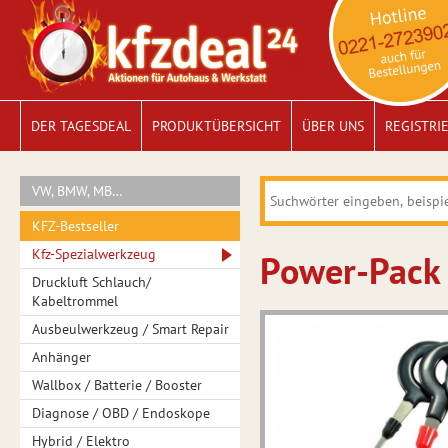
DER TAGESDEAL
PRODUKTÜBERSICHT
ÜBER UNS
REGISTRI
VW, BMW, MB…
KFZ-Bestseller
Kfz-Spezialwerkzeug
Power-Pack 
Druckluft Schlauch/
Kabeltrommel
Ausbeulwerkzeug / Smart Repair
Anhänger
Wallbox / Batterie / Booster
Diagnose / OBD / Endoskope
Hybrid / Elektro