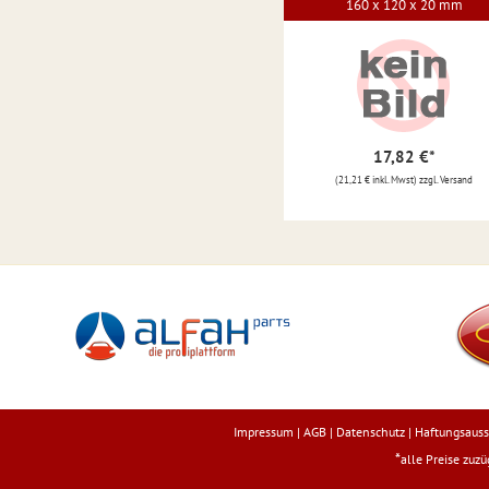
160 x 120 x 20 mm
17,82 €
*
(21,21 € inkl. Mwst) zzgl. Versand
Impressum
|
AGB
|
Datenschutz
|
Haftungsauss
*
alle Preise zuz