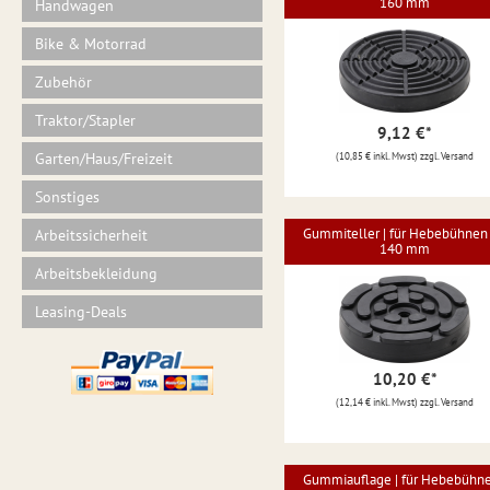
160 mm
Handwagen
Bike & Motorrad
Zubehör
Traktor/Stapler
9,12 €
*
Garten/Haus/Freizeit
(10,85 € inkl. Mwst) zzgl. Versand
Sonstiges
Gummiteller | für Hebebühnen 
Arbeitssicherheit
140 mm
Arbeitsbekleidung
Leasing-Deals
10,20 €
*
(12,14 € inkl. Mwst) zzgl. Versand
Gummiauflage | für Hebebühne