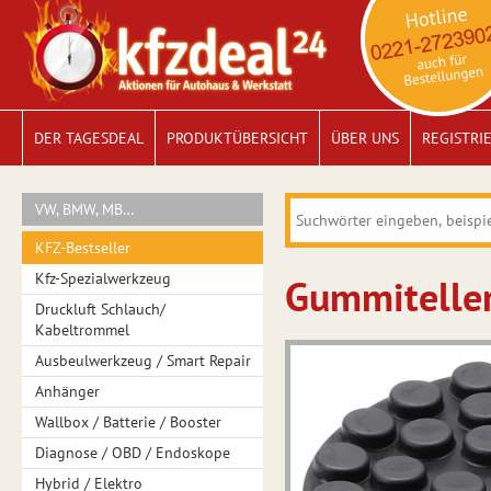
DER TAGESDEAL
PRODUKTÜBERSICHT
ÜBER UNS
REGISTRI
VW, BMW, MB…
KFZ-Bestseller
Kfz-Spezialwerkzeug
Gummiteller
Druckluft Schlauch/
Kabeltrommel
Ausbeulwerkzeug / Smart Repair
Anhänger
Wallbox / Batterie / Booster
Diagnose / OBD / Endoskope
Hybrid / Elektro