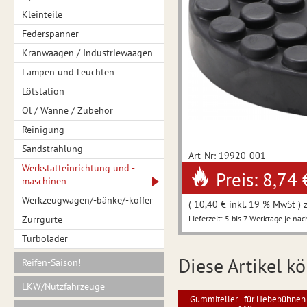
Kleinteile
Federspanner
Kranwaagen / Industriewaagen
Lampen und Leuchten
Lötstation
Öl / Wanne / Zubehör
Reinigung
Sandstrahlung
Art-Nr: 19920-001
Werkstatteinrichtung und -
Preis: 8,74 
maschinen
Werkzeugwagen/-bänke/-koffer
( 10,40 € inkl. 19 % MwSt ) 
Zurrgurte
Lieferzeit: 5 bis 7 Werktage je nac
Turbolader
Diese Artikel kö
Reifen-Saison!
LKW/Nutzfahrzeuge
Gummiteller | für Hebebühnen 