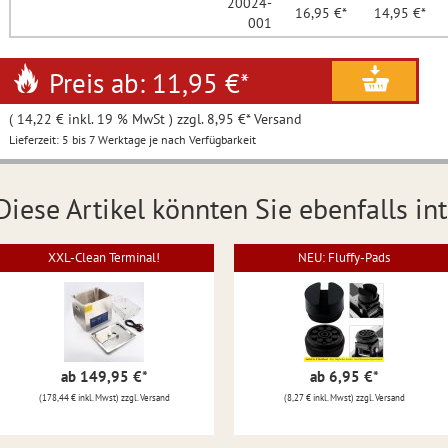
20024-
16,95 €*
14,95 €*
001
Preis ab: 11,95 €
*
( 14,22 € inkl. 19 % MwSt ) zzgl. 8,95 €* Versand
Lieferzeit: 5 bis 7 Werktage je nach Verfügbarkeit
Diese Artikel könnten Sie ebenfalls int
XXL-Clean Terminal!
NEU: Fluffy-Pads
ab 149,95 €
*
ab 6,95 €
*
(178,44 € inkl. Mwst) zzgl. Versand
(8,27 € inkl. Mwst) zzgl. Versand