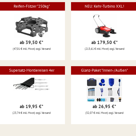
Reifen-Flitzer "250kg"
NEU: Kehr-Turbino XXL!
ab 39,50 €
*
ab 179,50 €
*
(47,01 € inkl. Mwst) zzgl. Versand
(213,61 € inkl. Mwst) zzgl. Versand
Supersatz-Montiereisen 4er
Glanz-Paket "Innen-/Außen"
ab 19,95 €
*
ab 26,95 €
*
(23,74 € inkl. Mwst) zzgl. Versand
(32,07 € inkl. Mwst) zzgl. Versand