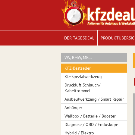
DER TAGESDEAL
PRODUKTÜBERSIC
VW, BMW, MB…
KFZ-Bestseller
Kfz-Spezialwerkzeug
Druckluft Schlauch/
Kabeltrommel
Ausbeulwerkzeug / Smart Repair
Anhänger
Wallbox / Batterie / Booster
Diagnose / OBD / Endoskope
Hybrid / Elektro