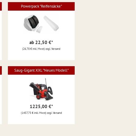
Powerpack "Reifensäcke"
ab 22,50 €
*
(26,78 € inkl. Mwst) zzgl. Versand
Saug-Gigant XXL "Neues Modell"
1225,00 €
*
(1457,75 € inkl. Mwst) zzgl. Versand