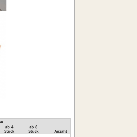
se
ab 4
ab 8
Stück
Stück
Anzahl