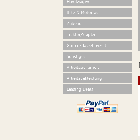
Handwagen
Bike & Motorrad
Zubehör
Traktor/Stapler
Garten/Haus/Freizeit
Sonstiges
Arbeitssicherheit
Arbeitsbekleidung
Leasing-Deals