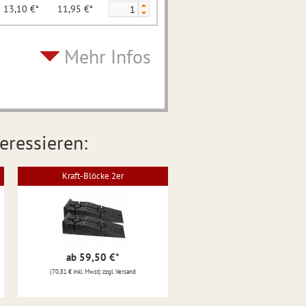
13,10 €*
11,95 €*
Mehr Infos
eressieren:
Kraft-Blöcke 2er
ab 59,50 €
*
(70,81 € inkl. Mwst) zzgl. Versand