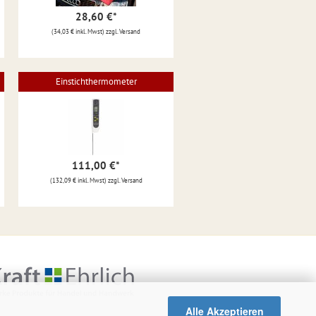
28,60 €
*
(34,03 € inkl. Mwst) zzgl. Versand
Einstichthermometer
111,00 €
*
(132,09 € inkl. Mwst) zzgl. Versand
Alle Akzeptieren