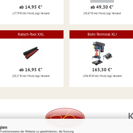
ab 14,95 €
*
ab 49,30 €
*
(17,79 € inkl. Mwst) zzgl. Versand
(58,67 € inkl. Mwst) zzgl. Versand
Ratsch-Tool XXL
Bohr-Terminal XL!
ab 16,95 €
*
165,50 €
*
(20,17 € inkl. Mwst) zzgl. Versand
(196,95 € inkl. Mwst) zzgl. Versand
gien
e Funktionsweise der Website zu gewährleisten, die Nutzung