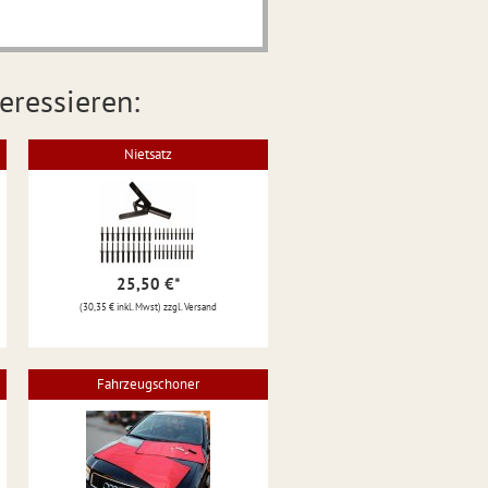
eressieren:
Nietsatz
25,50 €
*
(30,35 € inkl. Mwst) zzgl. Versand
Fahrzeugschoner