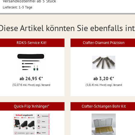
Versandkostenfrei ab 5 Stück
Lieferzeit: 1-3 Tage
Diese Artikel könnten Sie ebenfalls int
RDKS-Service Kit!
Crafter-Diamant Präzision
ab 26,95 €
*
ab 3,20 €
*
(32,07 € inkl. Mwst) zzgl. Versand
(3,81 € inkl. Mwst) zzgl. Versand
Quick-Flip "Anhänger"
Crafter-Schlangen Bohr Kit