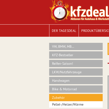
DER TAGESDEAL
PRODUKTÜBERSIC
VW, BMW, MB…
KFZ-Bestseller
Reifen-Saison!
LKW/Nutzfahrzeuge
Handwagen
Bike & Motorrad
Zubehör
Pellet-/Heizer/Wärme