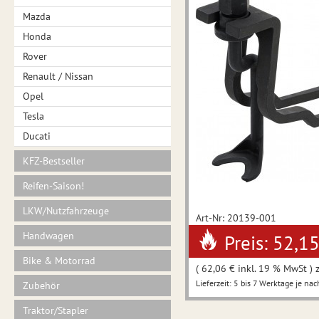
Mazda
Honda
Rover
Renault / Nissan
Opel
Tesla
Ducati
KFZ-Bestseller
Reifen-Saison!
LKW/Nutzfahrzeuge
Art-Nr: 20139-001
Handwagen
Preis: 52,1
Bike & Motorrad
( 62,06 € inkl. 19 % MwSt ) 
Lieferzeit: 5 bis 7 Werktage je nac
Zubehör
Traktor/Stapler