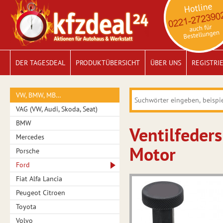
DER TAGESDEAL
PRODUKTÜBERSICHT
ÜBER UNS
REGISTRI
VW, BMW, MB…
VAG (VW, Audi, Skoda, Seat)
BMW
Ventilfeders
Mercedes
Motor
Porsche
Ford
Fiat Alfa Lancia
Peugeot Citroen
Toyota
Volvo