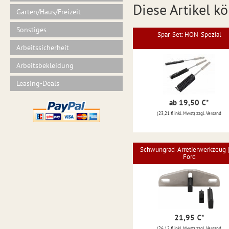
Diese Artikel kö
Garten/Haus/Freizeit
Sonstiges
Spar-Set: HON-Spezial
Arbeitssicherheit
Arbeitsbekleidung
Leasing-Deals
ab 19,50 €
*
(23,21 € inkl. Mwst) zzgl. Versand
Schwungrad-Arretierwerkzeug |
Ford
21,95 €
*
(26,12 € inkl. Mwst) zzgl. Versand