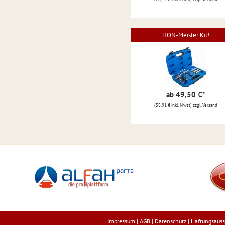
HON-Meister Kit!
ab 49,50 €
*
(58,91 € inkl. Mwst) zzgl. Versand
Impressum
|
AGB
|
Datenschutz
|
Haftungsauss