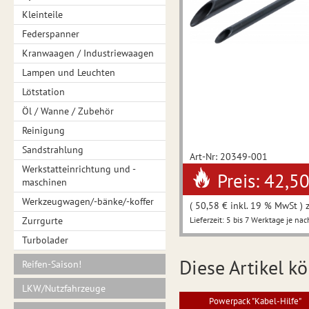
Kleinteile
Federspanner
Kranwaagen / Industriewaagen
Lampen und Leuchten
Lötstation
Öl / Wanne / Zubehör
Reinigung
Sandstrahlung
Art-Nr: 20349-001
Werkstatteinrichtung und -
Preis: 42,5
maschinen
Werkzeugwagen/-bänke/-koffer
( 50,58 € inkl. 19 % MwSt ) 
Zurrgurte
Lieferzeit: 5 bis 7 Werktage je nac
Turbolader
Diese Artikel kö
Reifen-Saison!
LKW/Nutzfahrzeuge
Powerpack "Kabel-Hilfe"