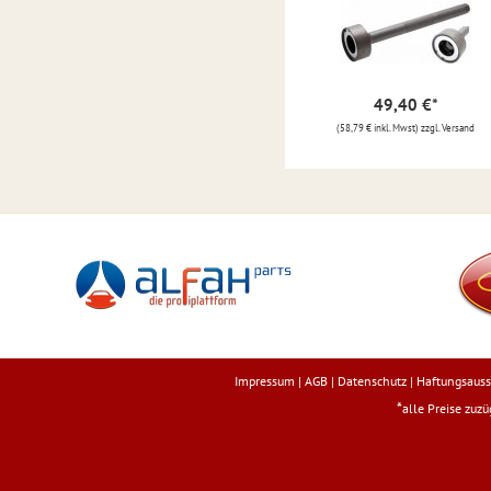
49,40 €
*
(58,79 € inkl. Mwst) zzgl. Versand
Impressum
|
AGB
|
Datenschutz
|
Haftungsauss
*
alle Preise zuz