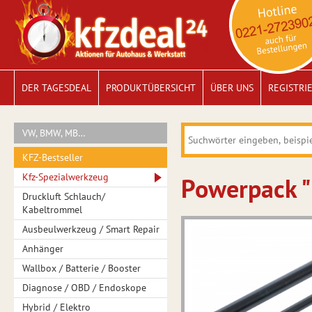
DER TAGESDEAL
PRODUKTÜBERSICHT
ÜBER UNS
REGISTRI
VW, BMW, MB…
KFZ-Bestseller
Kfz-Spezialwerkzeug
Powerpack "
Druckluft Schlauch/
Kabeltrommel
Ausbeulwerkzeug / Smart Repair
Anhänger
Wallbox / Batterie / Booster
Diagnose / OBD / Endoskope
Hybrid / Elektro