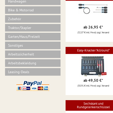
Handwagen
Bike & Motorrad
Zubehör
ab 26,95 €
*
Traktor/Stapler
(32,07 € inkl. Mwst) zzgl. Versand
Garten/Haus/Freizeit
Sonstiges
Easy-Knacker "Allround"
Arbeitssicherheit
Arbeitsbekleidung
Leasing-Deals
ab 49,50 €
*
(58,91 € inkl. Mwst) zzgl. Versand
Sechskant und
Rundgelenkenschlüssel