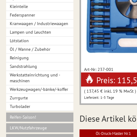
Kleinteile
Federspanner
Kranwaagen / Industriewaagen
Lampen und Leuchten
Lötstation
Öl / Wanne / Zubehör
Reinigung
Sandstrahlung
Art-Nr: 237-001
Werkstatteinrichtung und -
Preis: 115,
maschinen
Werkzeugwagen/-bänke/-koffer
( 137,45 € inkl. 19 % MwSt )
Zurrgurte
Lieferzeit: 1-3 Tage
Turbolader
Diese Artikel kö
Reifen-Saison!
LKW/Nutzfahrzeuge
Öl-Druck-Master Nr.1