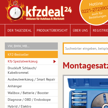
DER TAGESDEAL
PRODUKTÜBERSICHT
ÜBER UNS
REGISTRI
VW, BMW, MB…
KFZ-Bestseller
Kfz-Spezialwerkzeug
Montagesatz
Druckluft Schlauch/
Kabeltrommel
Ausbeulwerkzeug / Smart Repair
Anhänger
Wallbox / Batterie / Booster
Diagnose / OBD / Endoskope
Hybrid / Elektro