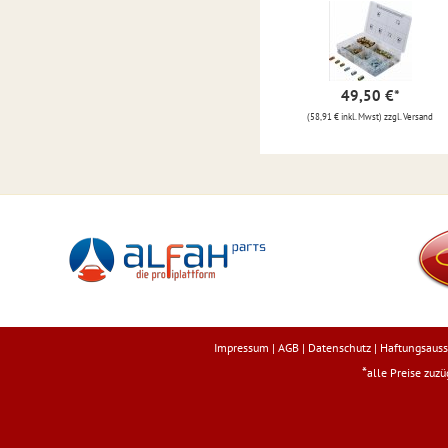
49,50 €
*
(58,91 € inkl. Mwst) zzgl. Versand
Impressum
|
AGB
|
Datenschutz
|
Haftungsauss
*
alle Preise zuz