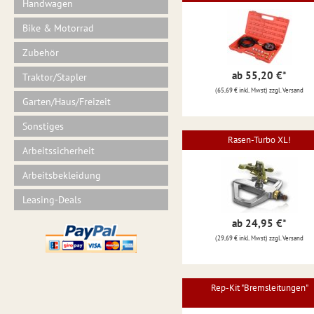
Handwagen
Bike & Motorrad
Zubehör
ab 55,20 €
*
Traktor/Stapler
(65,69 € inkl. Mwst) zzgl. Versand
Garten/Haus/Freizeit
Sonstiges
Rasen-Turbo XL!
Arbeitssicherheit
Arbeitsbekleidung
Leasing-Deals
ab 24,95 €
*
(29,69 € inkl. Mwst) zzgl. Versand
Rep-Kit "Bremsleitungen"