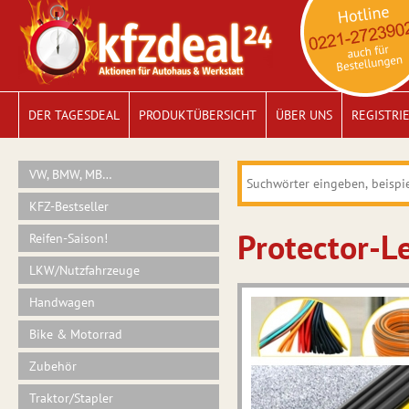
DER TAGESDEAL
PRODUKTÜBERSICHT
ÜBER UNS
REGISTRI
VW, BMW, MB…
KFZ-Bestseller
Protector-Le
Reifen-Saison!
LKW/Nutzfahrzeuge
Handwagen
Bike & Motorrad
Zubehör
Traktor/Stapler