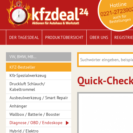
DER TAGESDEAL
PRODUKTÜBERSICHT
ÜBER UNS
REGISTRI
VW, BMW, MB…
KFZ-Bestseller
Kfz-Spezialwerkzeug
Quick-Chec
Druckluft Schlauch/
Kabeltrommel
Ausbeulwerkzeug / Smart Repair
Anhänger
Wallbox / Batterie / Booster
Diagnose / OBD / Endoskope
Hybrid / Elektro