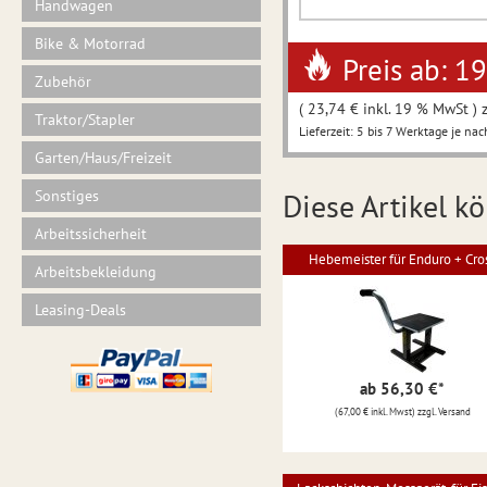
Handwagen
Bike & Motorrad
Preis ab: 1
Zubehör
( 23,74 € inkl. 19 % MwSt ) 
Traktor/Stapler
Lieferzeit: 5 bis 7 Werktage je nac
Garten/Haus/Freizeit
Sonstiges
Diese Artikel kö
Arbeitssicherheit
Hebemeister für Enduro + Cro
Arbeitsbekleidung
Leasing-Deals
ab 56,30 €
*
(67,00 € inkl. Mwst) zzgl. Versand