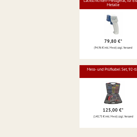
Lackschichten-Messgerät, für Ei
Metalle
79,80 €
*
(94,96 € inkl. Mwst) zzgl. Versand
Mess- und Prüfkabel Set, 92-tl
125,00 €
*
(148,75 € inkl. Mwst) zzgl. Versand