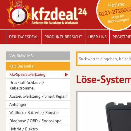
DER TAGESDEAL
PRODUKTÜBERSICHT
ÜBER UNS
REGISTRI
VW, BMW, MB…
KFZ-Bestseller
Kfz-Spezialwerkzeug
Löse-System
Druckluft Schlauch/
Kabeltrommel
Ausbeulwerkzeug / Smart Repair
Anhänger
Wallbox / Batterie / Booster
Diagnose / OBD / Endoskope
Hybrid / Elektro