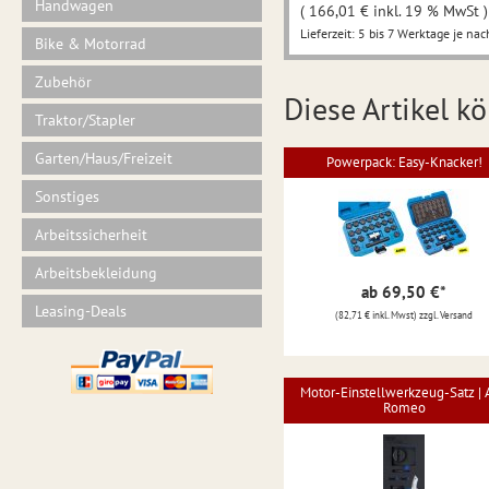
Handwagen
( 166,01 € inkl. 19 % MwSt )
Lieferzeit: 5 bis 7 Werktage je nac
Bike & Motorrad
Zubehör
Diese Artikel kö
Traktor/Stapler
Garten/Haus/Freizeit
Powerpack: Easy-Knacker!
Sonstiges
Arbeitssicherheit
Arbeitsbekleidung
ab 69,50 €
*
Leasing-Deals
(82,71 € inkl. Mwst) zzgl. Versand
Motor-Einstellwerkzeug-Satz | 
Romeo