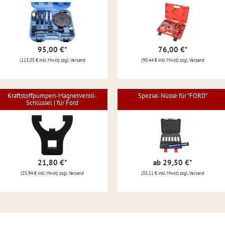
95,00 €
*
76,00 €
*
(113,05 € inkl. Mwst) zzgl. Versand
(90,44 € inkl. Mwst) zzgl. Versand
Kraftstoffpumpen-Magnetventil-
Spezial-Nüsse für "FORD"
Schlüssel | für Ford
21,80 €
*
ab 29,50 €
*
(25,94 € inkl. Mwst) zzgl. Versand
(35,11 € inkl. Mwst) zzgl. Versand