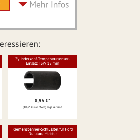
Mehr Infos
eressieren:
Zylinderkopf-Temperatursensor-
Einsatz | SW 15 mm
8,95 €
*
(10,65 € inkl. Mwst) zzgl. Versand
Riemenspanner-Schlüsstel für Ford
Duratorq Meister