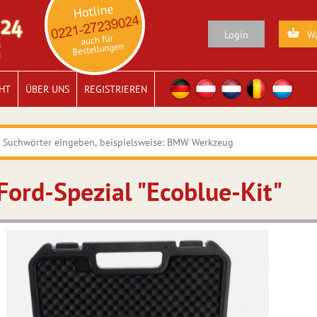
Login
Wa
HT
ÜBER UNS
REGISTRIEREN
Ford-Spezial "Ecoblue-Kit"