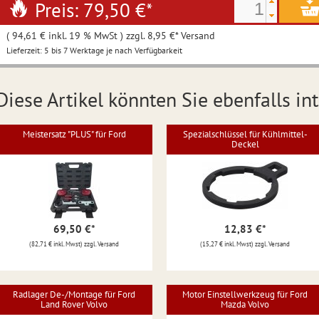
Preis: 79,50 €
*
( 94,61 € inkl. 19 % MwSt ) zzgl. 8,95 €* Versand
Lieferzeit: 5 bis 7 Werktage je nach Verfügbarkeit
Diese Artikel könnten Sie ebenfalls int
Meistersatz "PLUS" für Ford
Spezialschlüssel für Kühlmittel-
Deckel
69,50 €
*
12,83 €
*
(82,71 € inkl. Mwst) zzgl. Versand
(15,27 € inkl. Mwst) zzgl. Versand
Radlager De-/Montage für Ford
Motor Einstellwerkzeug für Ford
Land Rover Volvo
Mazda Volvo