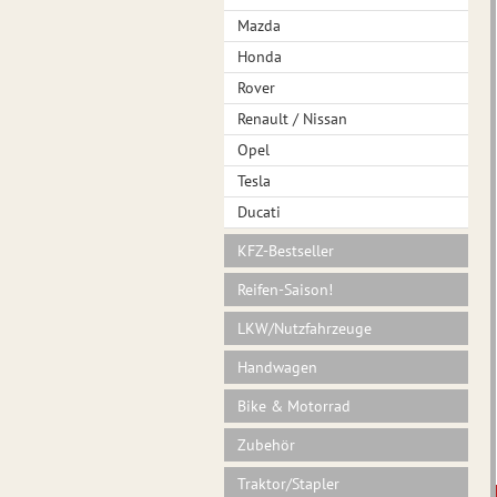
Mazda
Honda
Rover
Renault / Nissan
Opel
Tesla
Ducati
KFZ-Bestseller
Reifen-Saison!
LKW/Nutzfahrzeuge
Handwagen
Bike & Motorrad
Zubehör
Traktor/Stapler