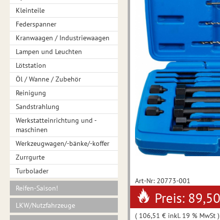
Kleinteile
Federspanner
Kranwaagen / Industriewaagen
Lampen und Leuchten
Lötstation
Öl / Wanne / Zubehör
Reinigung
Sandstrahlung
Werkstatteinrichtung und -
maschinen
Werkzeugwagen/-bänke/-koffer
Zurrgurte
Turbolader
Art-Nr: 20773-001
Reifen-Saison!
Preis: 89,5
LKW/Nutzfahrzeuge
( 106,51 € inkl. 19 % MwSt )