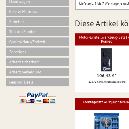
Handwagen
Lieferzeit: 5 bis 7 Werktage je nac
Bike & Motorrad
Diese Artikel kö
Zubehör
Traktor/Stapler
Motor-Einstellwerkzeug-Satz | 
Romeo
Garten/Haus/Freizeit
Sonstiges
Arbeitssicherheit
Arbeitsbekleidung
106,48 €
*
Leasing-Deals
(126,71 € inkl. Mwst) zzgl. Versand
Montagesatz Ausgleichswell