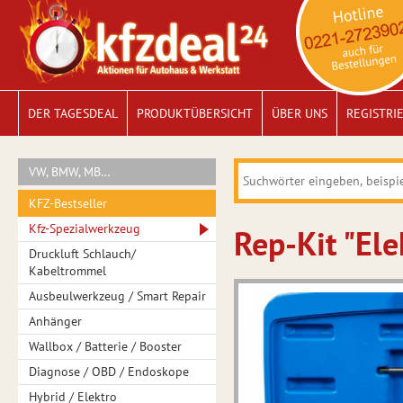
DER TAGESDEAL
PRODUKTÜBERSICHT
ÜBER UNS
REGISTRI
VW, BMW, MB…
KFZ-Bestseller
Kfz-Spezialwerkzeug
Rep-Kit "El
Druckluft Schlauch/
Kabeltrommel
Ausbeulwerkzeug / Smart Repair
Anhänger
Wallbox / Batterie / Booster
Diagnose / OBD / Endoskope
Hybrid / Elektro