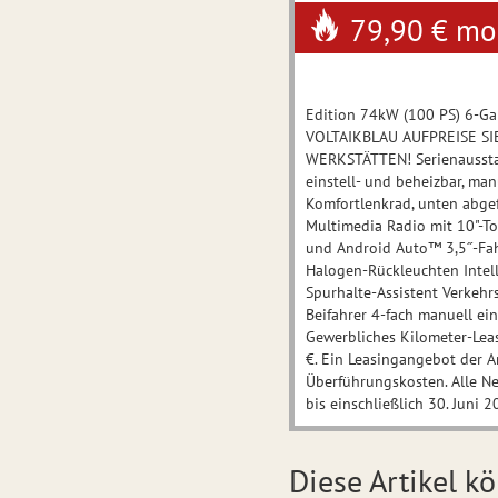
79,90 €
mon
Edition 74kW (100 PS) 6-Ga
VOLTAIKBLAU AUFPREISE S
WERKSTÄTTEN! Serienausstatt
einstell- und beheizbar, ma
Komfortlenkrad, unten abgef
Multimedia Radio mit 10"-T
und Android Auto™ 3,5˝-Fahr
Halogen-Rückleuchten Intell
Spurhalte-Assistent Verkehrs
Beifahrer 4-fach manuell ein
Gewerbliches Kilometer-Lea
€. Ein Leasingangebot der 
Überführungskosten. Alle Ne
bis einschließlich 30. Juni 2
Diese Artikel kö