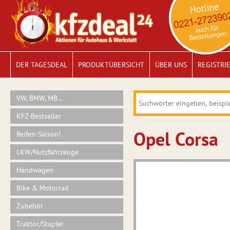
DER TAGESDEAL
PRODUKTÜBERSICHT
ÜBER UNS
REGISTRI
VW, BMW, MB…
KFZ-Bestseller
Opel Corsa
Reifen-Saison!
LKW/Nutzfahrzeuge
Handwagen
Bike & Motorrad
Zubehör
Traktor/Stapler