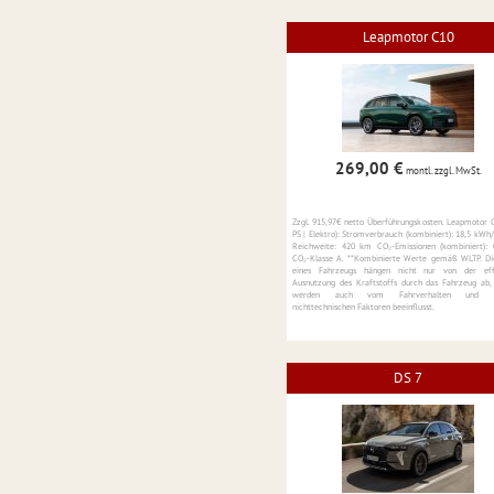
Leapmotor C10
269,00 €
montl.
zzgl. MwSt.
Zzgl. 915,97€ netto Überführungskosten. Leapmotor 
PS | Elektro): Stromverbrauch (kombiniert): 18,5 kWh
Reichweite: 420 km CO₂-Emissionen (kombiniert):
CO₂-Klasse A. **Kombinierte Werte gemäß WLTP. D
eines Fahrzeugs hängen nicht nur von der effi
Ausnutzung des Kraftstoffs durch das Fahrzeug ab,
werden auch vom Fahrverhalten und a
nichttechnischen Faktoren beeinflusst.
DS 7