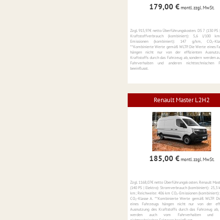
179,00 €
montl.
zzgl. MwSt.
Zzgl. 915,97€ netto Überführungskosten. DS 7 (130 PS |
Kraftstoffverbrauch (kombiniert): 5,6 l/100 k
Emissionen (kombiniert): 147 g/km, CO₂-Kl
**Kombinierte Werte gemäß WLTP. Die Werte eines F
hängen nicht nur von der effizienten Ausnutz
Kraftstoffs durch das Fahrzeug ab, sondern werden 
Fahrverhalten und anderen nichttechnischen F
beeinflusst.
Renault Master L2H2
185,00 €
montl.
zzgl. MwSt.
Zzgl. 1168,07€ netto Überführungskosten. Renault Mas
(140 PS | Elektro): Stromverbrauch (kombiniert): 25,3
km; Reichweite: 406 km CO₂-Emissionen (kombiniert):
CO₂-Klasse A. **Kombinierte Werte gemäß WLTP. D
eines Fahrzeugs hängen nicht nur von der effi
Ausnutzung des Kraftstoffs durch das Fahrzeug ab,
werden auch vom Fahrverhalten und a