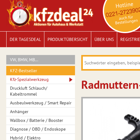
DER TAGESDEAL
PRODUKTÜBERSICHT
ÜBER UNS
REGISTRI
VW, BMW, MB…
KFZ-Bestseller
Kfz-Spezialwerkzeug
Radmuttern
Druckluft Schlauch/
Kabeltrommel
Ausbeulwerkzeug / Smart Repair
Anhänger
Wallbox / Batterie / Booster
Diagnose / OBD / Endoskope
Hybrid / Elektro