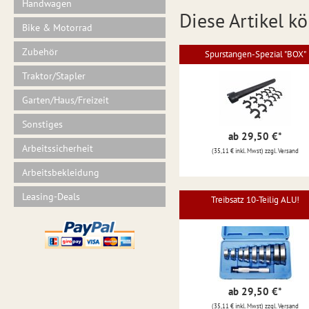
Handwagen
Diese Artikel kö
Bike & Motorrad
Zubehör
Spurstangen-Spezial "BOX"
Traktor/Stapler
Garten/Haus/Freizeit
Sonstiges
ab 29,50 €
*
Arbeitssicherheit
(35,11 € inkl. Mwst) zzgl. Versand
Arbeitsbekleidung
Leasing-Deals
Treibsatz 10-Teilig ALU!
ab 29,50 €
*
(35,11 € inkl. Mwst) zzgl. Versand