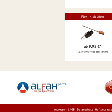
Flexi-Kraft Löser
ab 9,95 €
*
(11,84 € inkl. Mwst) zzgl. Versand
Impressum
|
AGB
|
Datenschutz
|
Haftungsauss