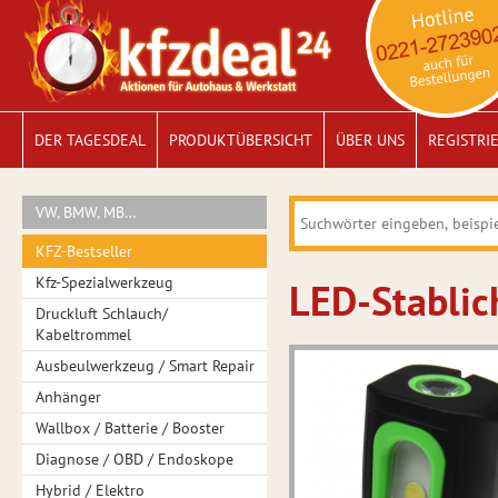
DER TAGESDEAL
PRODUKTÜBERSICHT
ÜBER UNS
REGISTRI
VW, BMW, MB…
KFZ-Bestseller
Kfz-Spezialwerkzeug
LED-Stablic
Druckluft Schlauch/
Kabeltrommel
Ausbeulwerkzeug / Smart Repair
Anhänger
Wallbox / Batterie / Booster
Diagnose / OBD / Endoskope
Hybrid / Elektro