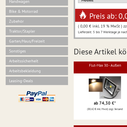
Modell
Handwagen
Bike & Motorrad
Preis ab: 0,
Zubehör
( 0,00 € inkl. 19 % MwSt ) zz
Traktor/Stapler
Lieferzeit: 5 bis 7 Werktage je nac
Garten/Haus/Freizeit
Diese Artikel kö
Sonstiges
Arbeitssicherheit
Flut-Max 30 - Außen
Arbeitsbekleidung
Leasing-Deals
ab 74,30 €
*
(88,42 € inkl. Mwst) zzgl. Versand