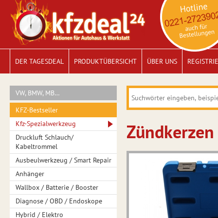
DER TAGESDEAL
PRODUKTÜBERSICHT
ÜBER UNS
REGISTRI
VW, BMW, MB…
KFZ-Bestseller
Kfz-Spezialwerkzeug
Zündkerzen
Druckluft Schlauch/
Kabeltrommel
Ausbeulwerkzeug / Smart Repair
Anhänger
Wallbox / Batterie / Booster
Diagnose / OBD / Endoskope
Hybrid / Elektro