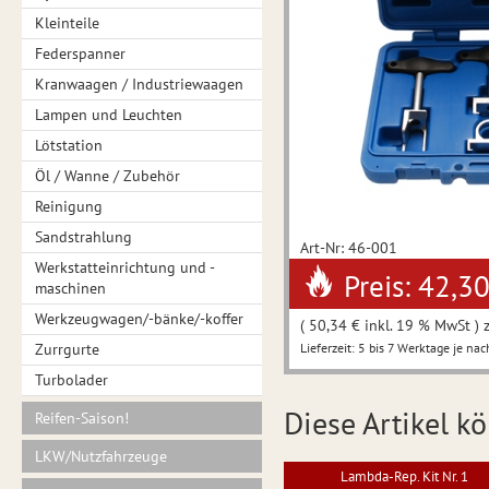
Kleinteile
Federspanner
Kranwaagen / Industriewaagen
Lampen und Leuchten
Lötstation
Öl / Wanne / Zubehör
Reinigung
Sandstrahlung
Art-Nr: 46-001
Werkstatteinrichtung und -
Preis: 42,3
maschinen
Werkzeugwagen/-bänke/-koffer
( 50,34 € inkl. 19 % MwSt ) 
Zurrgurte
Lieferzeit: 5 bis 7 Werktage je nac
Turbolader
Diese Artikel kö
Reifen-Saison!
LKW/Nutzfahrzeuge
Lambda-Rep. Kit Nr. 1