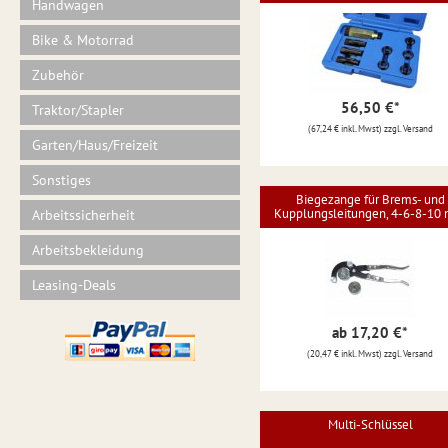
Handwagen
Bike & Motorrad
Zubehör
56,50 €
*
Traktor/Stapler
(67,24 € inkl. Mwst) zzgl. Versand
Garten/Haus/Freizeit
Sonstiges
Biegezange für Brems- und
Kupplungsleitungen, 4-6-8-10
Arbeitssicherheit
Arbeitsbekleidung
Leasing-Deals
ab 17,20 €
*
(20,47 € inkl. Mwst) zzgl. Versand
Multi-Schlüssel