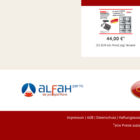
44,00 €
*
(52,36 € inkl. Mwst) zzgl. Versand
Impressum
|
AGB
|
Datenschutz
|
Haftungsauss
*
alle Preise zuz