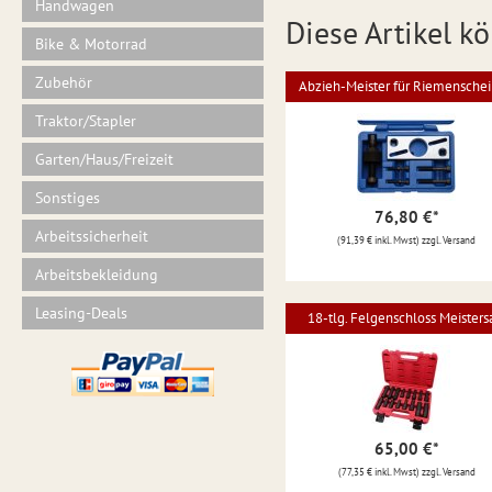
Handwagen
Diese Artikel kö
Bike & Motorrad
Zubehör
Abzieh-Meister für Riemensche
Traktor/Stapler
Garten/Haus/Freizeit
Sonstiges
76,80 €
*
Arbeitssicherheit
(91,39 € inkl. Mwst) zzgl. Versand
Arbeitsbekleidung
Leasing-Deals
18-tlg. Felgenschloss Meisters
65,00 €
*
(77,35 € inkl. Mwst) zzgl. Versand