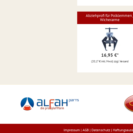
Abziehprofi für Polklemmen 
Wicherarme
16,95 €
*
(20,17 € inkl. Mwst) zzgl. Versand
Impressum
|
AGB
|
Datenschutz
|
Haftungsauss