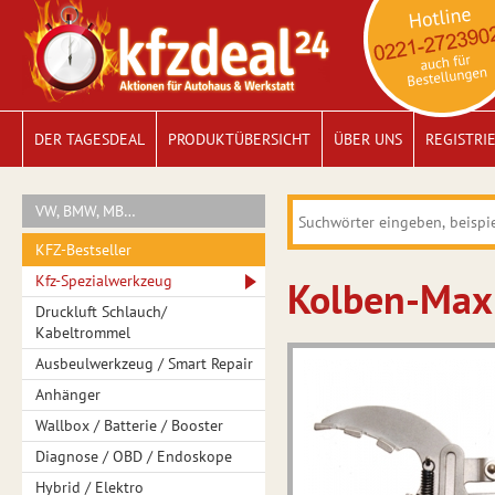
DER TAGESDEAL
PRODUKTÜBERSICHT
ÜBER UNS
REGISTRI
VW, BMW, MB…
KFZ-Bestseller
Kfz-Spezialwerkzeug
Kolben-Max
Druckluft Schlauch/
Kabeltrommel
Ausbeulwerkzeug / Smart Repair
Anhänger
Wallbox / Batterie / Booster
Diagnose / OBD / Endoskope
Hybrid / Elektro