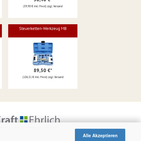
(59,98 € inkl. Mwst) zzgl. Versand
Steuerketten-Werkzeug MB
89,50 €
*
(106,51 € inkl. Mwst) zzgl. Versand
Alle Akzeptieren