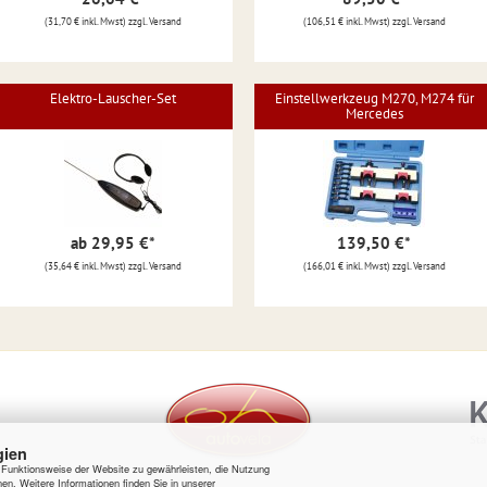
(31,70 € inkl. Mwst) zzgl. Versand
(106,51 € inkl. Mwst) zzgl. Versand
Elektro-Lauscher-Set
Einstellwerkzeug M270, M274 für
Mercedes
ab 29,95 €
*
139,50 €
*
(35,64 € inkl. Mwst) zzgl. Versand
(166,01 € inkl. Mwst) zzgl. Versand
gien
e Funktionsweise der Website zu gewährleisten, die Nutzung
en. Weitere Informationen finden Sie in unserer