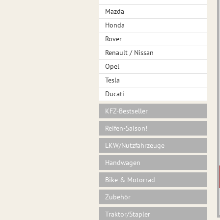
Mazda
Honda
Rover
Renault / Nissan
Opel
Tesla
Ducati
KFZ-Bestseller
Reifen-Saison!
LKW/Nutzfahrzeuge
Handwagen
Bike & Motorrad
Zubehör
Traktor/Stapler