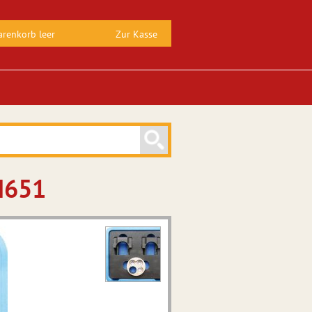
renkorb leer
Zur Kasse
M651