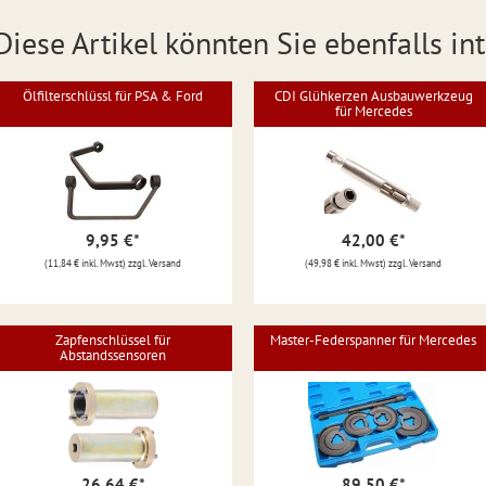
Diese Artikel könnten Sie ebenfalls int
Ölfilterschlüssl für PSA & Ford
CDI Glühkerzen Ausbauwerkzeug
für Mercedes
9,95 €
*
42,00 €
*
(11,84 € inkl. Mwst) zzgl. Versand
(49,98 € inkl. Mwst) zzgl. Versand
Zapfenschlüssel für
Master-Federspanner für Mercedes
Abstandssensoren
26,64 €
*
89,50 €
*