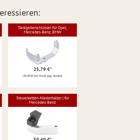
eressieren:
Tankgeberschlüssel für Opel,
Mercedes-Benz, BMW
25,79 €
*
(30,69 € inkl. Mwst) zzgl. Versand
Steuerketten-Niederhalter | für
Mercedes-Benz
50,40 €
*