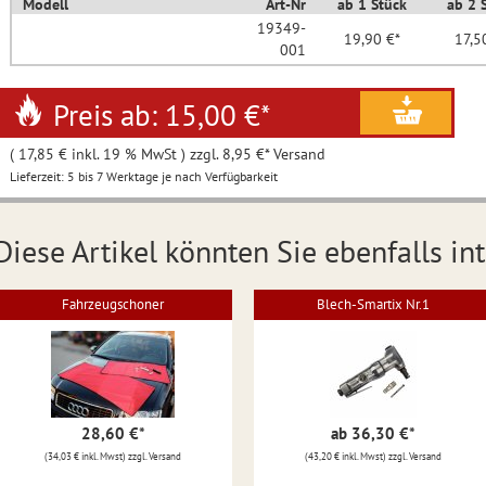
Modell
Art-Nr
ab 1 Stück
ab 2 
19349-
19,90 €*
17,5
001
Preis ab: 15,00 €
*
( 17,85 € inkl. 19 % MwSt ) zzgl. 8,95 €* Versand
Lieferzeit: 5 bis 7 Werktage je nach Verfügbarkeit
Diese Artikel könnten Sie ebenfalls int
Fahrzeugschoner
Blech-Smartix Nr.1
28,60 €
*
ab 36,30 €
*
(34,03 € inkl. Mwst) zzgl. Versand
(43,20 € inkl. Mwst) zzgl. Versand