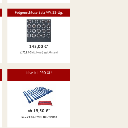
Felgenschloss-Satz VW, 22-tlg.
145,00 €
*
(172,55 € inkl. Mwst) zzgl. Versand
Löse-Kit PRO XL!
ab 19,50 €
*
(23,21 € inkl. Mwst) zzgl. Versand