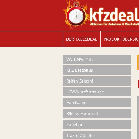
DER TAGESDEAL
PRODUKTÜBERSIC
VW, BMW, MB…
KFZ-Bestseller
Reifen-Saison!
LKW/Nutzfahrzeuge
Handwagen
Bike & Motorrad
Zubehör
Traktor/Stapler