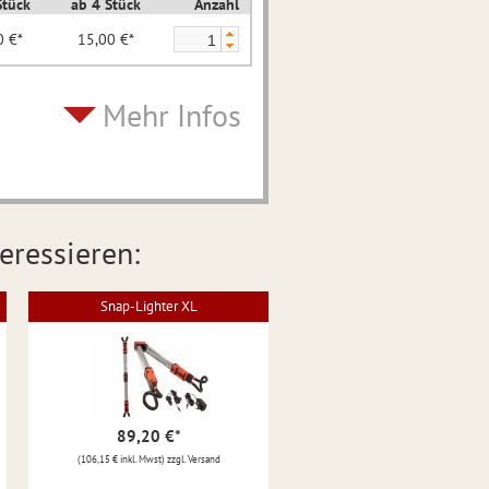
Stück
ab 4 Stück
Anzahl
0 €*
15,00 €*
Mehr Infos
eressieren:
Snap-Lighter XL
89,20 €
*
(106,15 € inkl. Mwst) zzgl. Versand