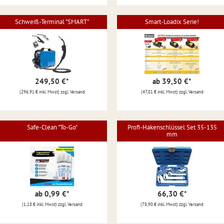
Schweiß-Terminal "SMART"
Smart-Loadix Serie!
249,50 €
*
ab 39,50 €
*
(296,91 € inkl. Mwst) zzgl. Versand
(47,01 € inkl. Mwst) zzgl. Versand
Safe-Clean "To-Go"
Profi-Hakenschlüssel Set 35-135
mm
ab 0,99 €
*
66,30 €
*
(1,18 € inkl. Mwst) zzgl. Versand
(78,90 € inkl. Mwst) zzgl. Versand