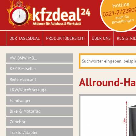
DER TAGESDEAL
PRODUKTÜBERSICHT
ÜBER UNS
REGISTRI
VW, BMW, MB…
KFZ-Bestseller
Allround-Ha
Reifen-Saison!
LKW/Nutzfahrzeuge
Handwagen
Bike & Motorrad
Zubehör
Traktor/Stapler