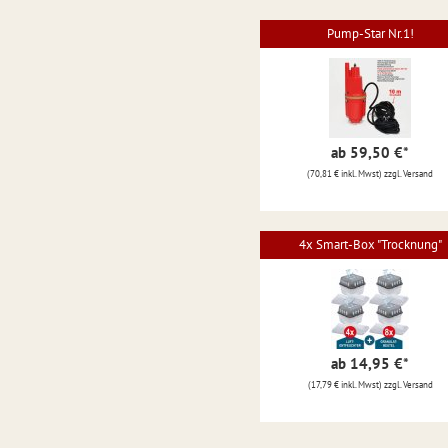
Pump-Star Nr.1!
ab 59,50 €
*
(70,81 € inkl. Mwst) zzgl. Versand
4x Smart-Box "Trocknung"
ab 14,95 €
*
(17,79 € inkl. Mwst) zzgl. Versand