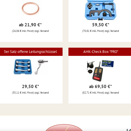
ab 21,90 €
*
59,50 €
*
(26,06 € inkl. Mwst) zzgl. Versand
(70,81 € inkl. Mwst) zzgl. Versand
3er Satz offene Leitungsschlüssel
AHK-Check Box "PRO"
29,50 €
*
ab 69,50 €
*
(35,11 € inkl. Mwst) zzgl. Versand
(82,71 € inkl. Mwst) zzgl. Versand