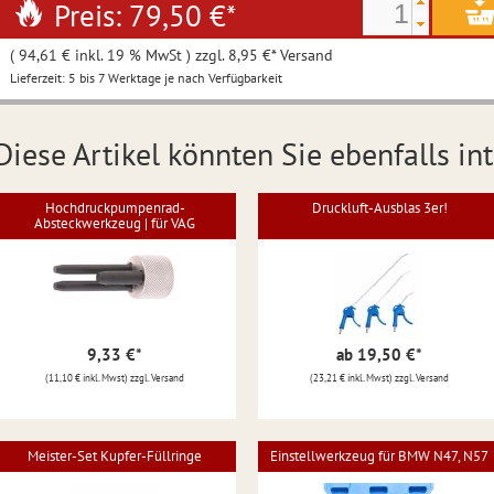
Preis: 79,50 €
*
( 94,61 € inkl. 19 % MwSt ) zzgl. 8,95 €* Versand
Lieferzeit: 5 bis 7 Werktage je nach Verfügbarkeit
Diese Artikel könnten Sie ebenfalls int
Hochdruckpumpenrad-
Druckluft-Ausblas 3er!
Absteckwerkzeug | für VAG
9,33 €
*
ab 19,50 €
*
(11,10 € inkl. Mwst) zzgl. Versand
(23,21 € inkl. Mwst) zzgl. Versand
Meister-Set Kupfer-Füllringe
Einstellwerkzeug für BMW N47, N57