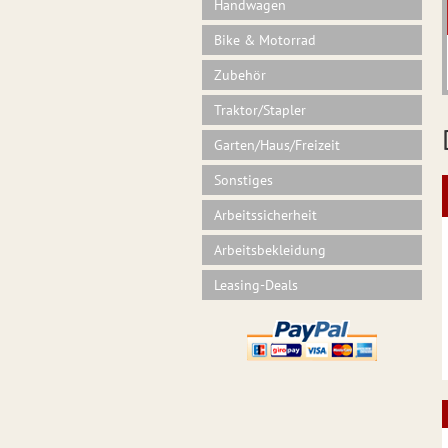
Handwagen
Bike & Motorrad
Zubehör
Traktor/Stapler
Garten/Haus/Freizeit
Sonstiges
Arbeitssicherheit
Arbeitsbekleidung
Leasing-Deals