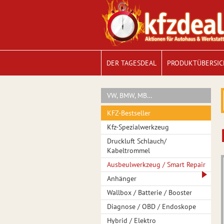
DER TAGESDEAL
PRODUKTÜBERSIC
VW, BMW, MB…
KFZ-Bestseller
Kfz-Spezialwerkzeug
Druckluft Schlauch/
Kabeltrommel
Ausbeulwerkzeug / Smart Repair
Anhänger
Wallbox / Batterie / Booster
Diagnose / OBD / Endoskope
Hybrid / Elektro