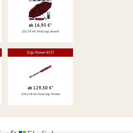
ab 16,95 €
*
(20,17 € inkl. Mwst) zzgl. Versand
Digi-Power KFZ!
ab 129,50 €
*
(154,11 € inkl. Mwst) zzgl. Versand