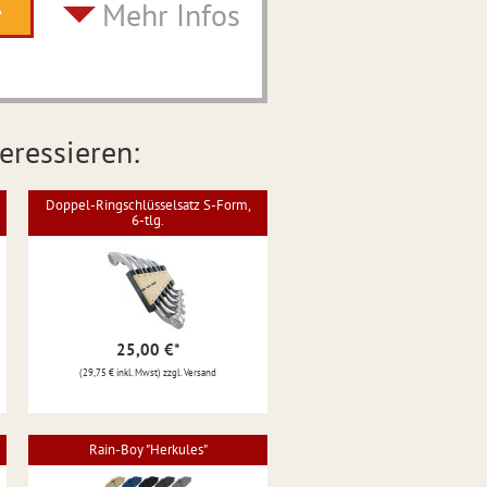
Mehr Infos
eressieren:
Doppel-Ringschlüsselsatz S-Form,
6-tlg.
25,00 €
*
(29,75 € inkl. Mwst) zzgl. Versand
Rain-Boy "Herkules"