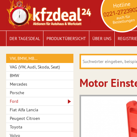
DER TAGESDEAL
PRODUKTÜBERSICHT
ÜBER UNS
REGISTRI
VW, BMW, MB…
VAG (VW, Audi, Skoda, Seat)
BMW
Motor Einste
Mercedes
Porsche
Ford
Fiat Alfa Lancia
Peugeot Citroen
Toyota
Volvo