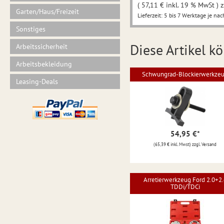
( 57,11 € inkl. 19 % MwSt ) z
Garten/Haus/Freizeit
Lieferzeit: 5 bis 7 Werktage je nac
Sonstiges
Diese Artikel kö
Arbeitssicherheit
Arbeitsbekleidung
Schwungrad-Blockierwerkze
Leasing-Deals
54,95 €
*
(65,39 € inkl. Mwst) zzgl. Versand
Arretierwerkzeug Ford 2.0+2.
TDDi/TDCi