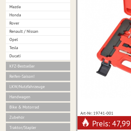
Mazda
Honda
Rover
Renault / Nissan
Opel
Tesla
Ducati
KFZ-Bestseller
Reifen-Saison!
LKW/Nutzfahrzeuge
Handwagen
Bike & Motorrad
Art-Nr: 19741-001
Zubehör
Preis: 47,99
Traktor/Stapler