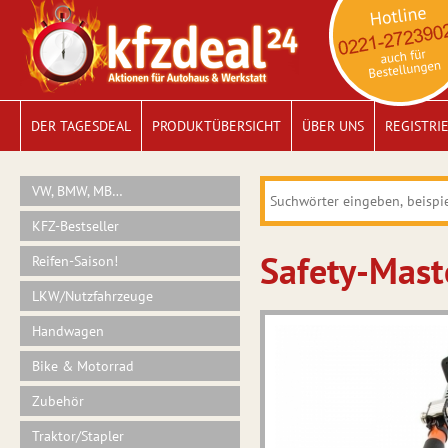
DER TAGESDEAL
PRODUKTÜBERSICHT
ÜBER UNS
REGISTRI
VW, BMW, MB…
KFZ-Bestseller
Safety-Mast
Reifen-Saison!
LKW/Nutzfahrzeuge
Handwagen
Bike & Motorrad
Zubehör
Traktor/Stapler