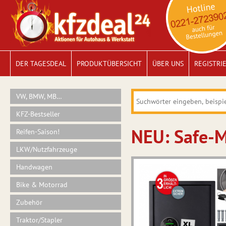
DER TAGESDEAL
PRODUKTÜBERSICHT
ÜBER UNS
REGISTRI
VW, BMW, MB…
KFZ-Bestseller
NEU: Safe-M
Reifen-Saison!
LKW/Nutzfahrzeuge
Handwagen
Bike & Motorrad
Zubehör
Traktor/Stapler