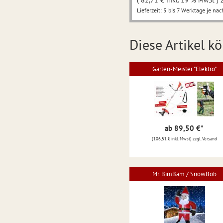
( 82,71 € inkl. 19 % MwSt ) 
Lieferzeit: 5 bis 7 Werktage je nac
Diese Artikel kö
Garten-Meister "Elektro"
ab 89,50 €
*
(106,51 € inkl. Mwst) zzgl. Versand
Mr. BimBam / SnowBob