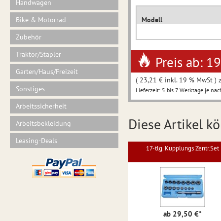
Handwagen
Bike & Motorrad
Modell
Zubehör
Traktor/Stapler
Preis ab: 1
Garten/Haus/Freizeit
( 23,21 € inkl. 19 % MwSt ) 
Sonstiges
Lieferzeit: 5 bis 7 Werktage je nac
Arbeitssicherheit
Diese Artikel kö
Arbeitsbekleidung
Leasing-Deals
17-tlg. Kupplungs Zentr.Set
ab 29,50 €
*