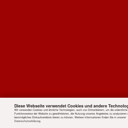
Diese Webseite verwendet Cookies und andere Technolo
Wir verwenden Cookies und ähnliche Technologien, auch von Drittanbietern, um die ordentliche
Funktionsweise der Website zu gewährleisten, die Nutzung unseres Angebotes zu analysieren 
bestmögliches Einkaufserlebnis bieten zu können. Weitere Informationen finden Sie in unserer
Datenschutzerklärung
.