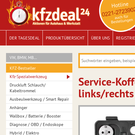
DER TAGESDEAL
PRODUKTÜBERSICHT
ÜBER UNS
REGISTRI
VW, BMW, MB…
KFZ-Bestseller
Kfz-Spezialwerkzeug
Service-Kof
Druckluft Schlauch/
links/rechts
Kabeltrommel
Ausbeulwerkzeug / Smart Repair
Anhänger
Wallbox / Batterie / Booster
Diagnose / OBD / Endoskope
Hybrid / Elektro